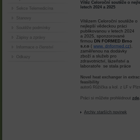
Vítěz Celoroční soutěže o nej
letech 2024 a 2025
Sekce Telemedicína
Stanovy
Vítězem Celoroční soutěže o
nejlepší vědeckou práci
Soutěže podmínky
publikovanou v letech 2024
a 2025, sponzorované
Zápisy a zprávy
firmou
DN FORMED Brno
s.r.o
(
www. dnformed.cz
),
Informace o členství
zaměřenou na dodávky
zboží a služeb pro
Odkazy
zdravotnictví, lázeňství a
laboratoře se stala práce
Novel heat exchanger in extraco
feasibility
autorů Růžička a kol. z LF v Plz
Práci si můžete prohlédnout
zde
Archiv starších novinek