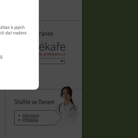
ODESLAT
las k jejich
ití dat našimi
es
.
ZOBRAZIT
Staňte se členem
Informace
Přihláška