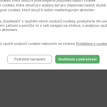
ookies, které slouží k přívětivějšímu používání našich stránek
ráva o činnosti 5/2019 – 5/2020 a zápis ze schůze ČSLF JEP dne 1.
. 2020
é cookies, které slouží pro analýzy dat pro zlepšování našich služeb
gové cookies, které slouží k našim marketingovým aktivitám
ráva o činnosti 5/2019 – 5/2020 a zápis ze schůze ČSLF JEP dne 1. 10. 2020
E.
a „Souhlasím“ s využitím všech souborů cookies, poskytnete tím souh
em zařízení a pomůže to s vaší navigací na stránce, s analýzou využ
 aktivitami.
Archiv zápisů
 o využití souborů cookies naleznete na stránce
Prohlášení o cooki
Podrobné nastavení
Souhlasím a pokračovat