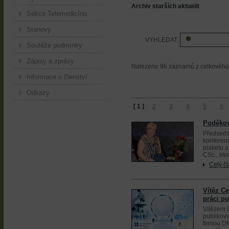
Archiv starších aktualit
Sekce Telemedicína
Stanovy
VYHLEDAT
Soutěže podmínky
Zápisy a zprávy
Nalezeno 96 záznamů z celkového p
Informace o členství
Odkazy
[
1
]
2
3
4
5
6
Poděkov
Předseda 
konferenc
plaketu 
CSc., kte
Celý č
Vítěz C
práci pu
Vítězem C
publikov
firmou D