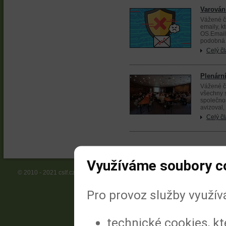
Varován
Vážené čl
emaily, k
OS.Emaily
podobná m
Celý č
Plenárn
Vážené č
všechny 
společnos
avizoval,
Celý č
Využíváme soubory c
© 2010 - 2021 cslf.cz | Vyrobila a spravuje MeDitorial.cz
Pro provoz služby využív
technické cookies, k