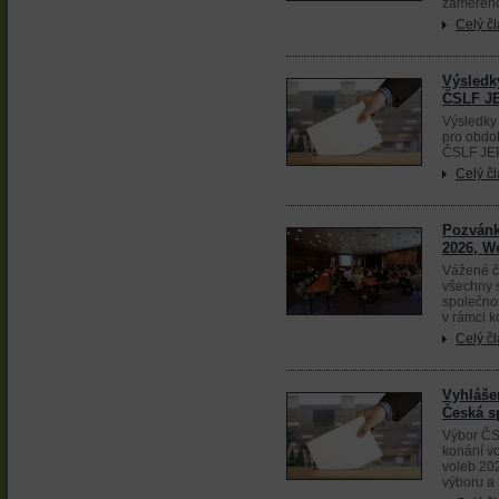
zaměřeno
Celý č
Výsledk
ČSLF JE
Výsledky
pro obdo
ČSLF JE
Celý č
Pozvánk
2026, W
Vážené č
všechny 
společnos
v rámci k
Celý č
Vyhláše
Česká s
Výbor ČS
konání vo
voleb 20
výboru a 3