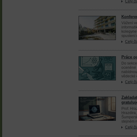
Celý č
Konfere
Vážení ve
informati
kolegyne 
spustení r
Celý č
Práce o
Do sekce
oceněné d
nabídnou
vědecké č
Celý č
Zakladat
gratulu
Prof. Hra
Hrazdira,
Šumpersk
stejném r
Celý č