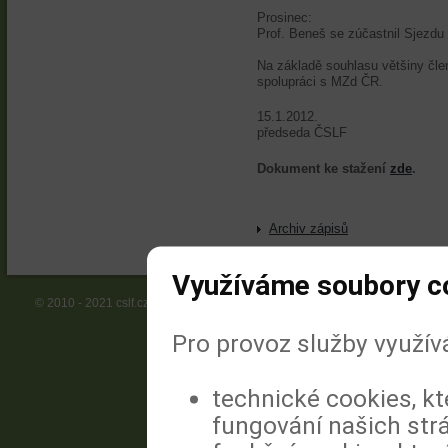
Prosinec:
Prof. Beneš se zúčastnil Sjezd
Na základě souhlasu většiny čle
spolupráci s MZd ČR.
15.1.2012. Prof. M
předseda ČSLF
Dokument ke stažení
zde
.
Archiv zápisů
Využíváme soubory c
© 2010 - 2021 cslf.cz | Vyrobila a spravuje MeDitorial.cz
Pro provoz služby využív
technické cookies, k
fungování našich str