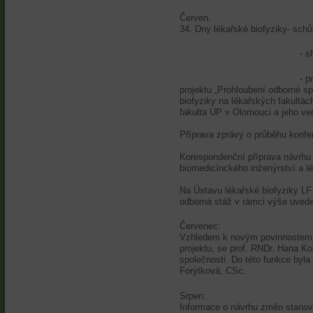
Červen.
34. Dny lékařské biofyziky- sch
- shromáždění čl
- projednán podíl 
projektu „Prohloubení odborné sp
biofyziky na lékařských fakultác
fakulta UP v Olomouci a jeho ve
Příprava zprávy o průběhu konfe
Korespondenční příprava návrhu 
biomedicínckého inženýrství a l
Na Ústavu lékařské biofyziky LF
odborná stáž v rámci výše uvede
Červenec:
Vzhledem k novým povinnostem,
projektu, se prof. RNDr. Hana K
společnosti. Do této funkce by
Forýtková, CSc.
Srpen:
Informace o návrhu změn stanov