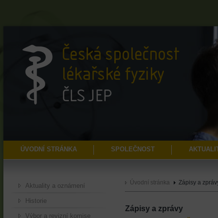
ÚVODNÍ STRÁNKA
SPOLEČNOST
AKTUALI
Úvodní stránka
Zápisy a zpráv
Aktuality a oznámení
Historie
Zápisy a zprávy
Výbor a revizní komise