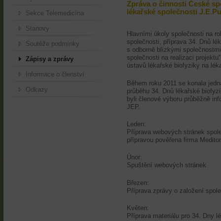
Zpráva o činnosti České sp
lékařské společnosti J.E.P
Sekce Telemedicína
Stanovy
Hlavními úkoly společnosti na r
společnosti, příprava 34. Dnů lé
Soutěže podmínky
s odborně blízkými společnostmi 
společnosti na realizaci projekt
Zápisy a zprávy
ústavů lékařské biofyziky na lék
Informace o členství
Během roku 2011 se konala jedna
Odkazy
průběhu 34. Dnů lékařské biofyz
byli členové výboru průběžně inf
JEP.
Leden:
Příprava webových stránek spole
přípravou pověřena firma Meditori
Únor:
Spuštění webových stránek
Březen:
Příprava zprávy o založení spole
Květen:
Příprava materiálu pro 34. Dny lé