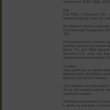
navržen prof. MUDr. RNDr, Jiří 
Září:
Prof. RNDr. V. Mornstein, CSc. p
lékařské biofyziky, který byl um
Byl připraven návrh na spoluprác
Tato společnost funguje jako o
JEP.
Po korespondenční konsultaci by
technika navrženi tito členové na
Beneš, CS., prof. RNDr. Hana Ko
Mornstein, CSc. a doc. Ing. Jos
Společnosti biomedicínckého inž
Listopad:
Naše společnost se obrátila pří
lékařské fyziky (EFOMP) s návr
edukační komise této federace.
10.11.proběhla na Biofyzikálním
„Co by měl student medicíny věd
uvedeného projektu.
Proběhla korespondenční schůze
k návrhu na spolupráci s ministe